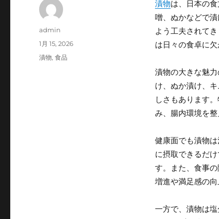
漬物
は、日本の食
噌、ぬかなどで漬
投
admin
よう工夫されてき
稿
投
1月 15, 2026
は日々の食卓に欠
者
稿
カ
漬物
,
食品
日:
テ
漬物の大きな魅力
ゴ
け、ぬか漬け、キ
リ
ー
しさもあります。
み、腸内環境を整
健康面でも漬物は
に摂取できるだけ
す。また、食事の
増進や満足感の向
一方で、漬物は塩