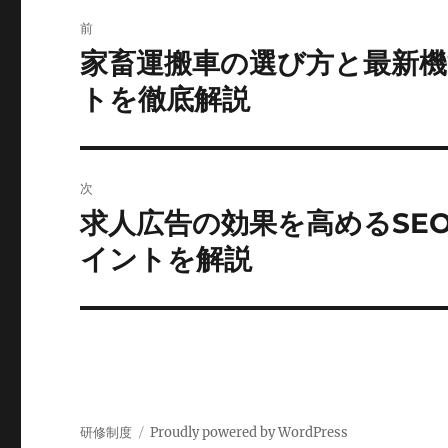
投
前
稿
家畜運搬車の選び方と最新機
前
の
ナ
トを徹底解説
投
ビ
稿:
ゲ
次
ー
求人広告の効果を高めるSE
次
の
イントを解説
シ
投
ョ
稿:
ン
研修制度
Proudly powered by WordPress