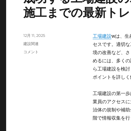
施工までの最新トレ
投
12月 11, 2025
工場建設
wは、生
稿
カ
建設関連
セスです。適切な
日:
テ
成
コメント
境の改善など、さ
ゴ
功
めるには、多くの
リ
す
ー
ら工場建設を検討
る
工
ポイントを詳しく
場
建
工場建設の第一歩
設
の
業員のアクセスに
ポ
治体の規制や補助
イ
階で情報収集を行
ン
ト