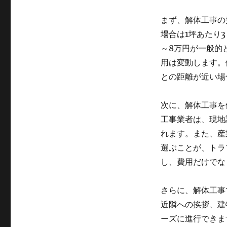
た
め
まず、解体工事の
の
解
場合は1坪あたり
体
～8万円が一般的
工
用は変動します。
事
ガ
との距離が近い場
イ
ド
次に、解体工事を
｜
費
工事業者は、現地
用
れます。また、産
相
選ぶことが、トラ
場・
業
し、費用だけでな
者
選
さらに、解体工事
び・
注
近隣への挨拶、建
意
ーズに進行できま
点