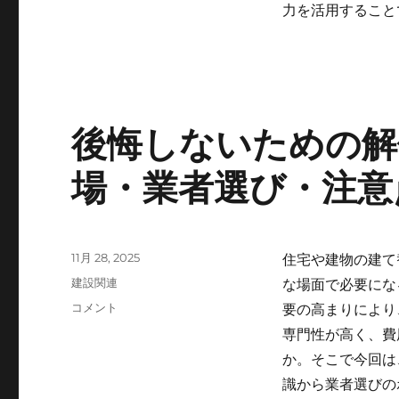
力を活用すること
に
後悔しないための解
場・業者選び・注意
投
11月 28, 2025
住宅や建物の建て
稿
カ
建設関連
な場面で必要にな
日:
テ
後
コメント
要の高まりにより
ゴ
悔
専門性が高く、費
リ
し
ー
か。そこで今回は
な
い
識から業者選びの