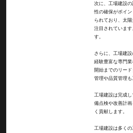
と
次に、工場建設の
は？
性の確保がポイン
計
画
られており、太陽
か
注目されています
ら
す。
施
工
ま
さらに、工場建設
で
経験豊富な専門業
の
最
開始までのリード
新
管理や品質管理も
ト
レ
ン
工場建設は完成し
ド
備点検や改善計画
と
く貢献します。
重
要
対
工場建設は多くの
策